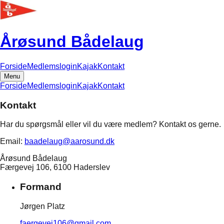
Årøsund Bådelaug
Forside
Medlemslogin
Kajak
Kontakt
Menu
Forside
Medlemslogin
Kajak
Kontakt
Kontakt
Har du spørgsmål eller vil du være medlem? Kontakt os gerne.
Email:
baadelaug@aarosund.dk
Årøsund Bådelaug
Færgevej 106, 6100 Haderslev
Formand
Jørgen Platz
faergevej106@gmail.com